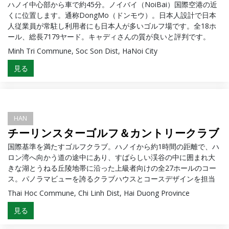
ハノイ中心部から車で約45分。ノイバイ（NoiBai）国際空港の近
くに位置します。通称DongMo（ドンモウ）。日本人設計で日本
人従業員が常駐し利用者にも日本人が多いゴルフ場です。全18ホ
ール、総長7179ヤード。キャディさんの質が良いと評判です。
Minh Tri Commune, Soc Son Dist, HaNoi City
見る
HAN
チーリンスターゴルフ＆カントリークラブ
国際基準を満たすゴルフクラブ。ハノイから約1時間の距離で、ハ
ロン湾へ向かう道の途中にあり、すばらしい渓谷の中に囲まれ大
きな湖とうねる丘陵地帯に沿った上級者向けの全27ホールのコー
ス。パノラマビューを誇るクラブハウスとコースデザインを担当
したのはベトナムでの数々のゴルフ場設計で知られるオーストラ
Thai Hoc Commune, Chi Linh Dist, Hai Duong Province
リアの会社で、施設内には宿泊施設や、ゴルフアカデミー、ゴル
見る
フ・スクール、レストランなども入っている。 プロフェッショナ
ルなスタッフによるサービスが素晴らしい。