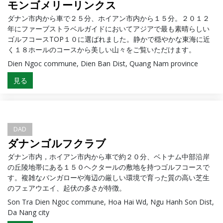
モンゴメリーリンクス
ダナン市内から車で２５分、ホイアン市内から１５分。２０１２
年にファーブストラベルガイドにおいてアジアで最も素晴らしい
ゴルフコースTOP１０に選ばれました。静かで穏やかな東海に近
く１８ホールのコースから美しい山々をご覧いただけます。
Dien Ngoc commune, Dien Ban Dist, Quang Nam province
見る
DAD
ダナンゴルフクラブ
ダナン市内，ホイアン市内から車で約２０分、ベトナム中部沿岸
の丘陵地帯にある１５０ヘクタールの敷地を持つゴルフコースで
す。複雑なバンガローや海辺の厳しい環境で育った質の高い芝生
のフェアウエイ、起伏の多さが特徴。
Son Tra Dien Ngoc commune, Hoa Hai Wd, Ngu Hanh Son Dist,
Da Nang city