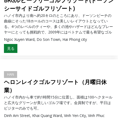
BRGルビーツリーゴルフリゾート(ドーソン
シーサイドゴルフリゾート)
ハノイ市内より南へ約20キロのところにあり、ドーソンビーチの
曲線にそった18ホールのコースは美しいレイアウトとなってい
る。4つのレベルのティーや、多くの池やハザードはどんなプレー
ヤーにとっても挑戦的で、2009年にはベトナムで最も有望なゴル
フコースに選ばれている。
Ngoc Xuyen Ward, Do Son Town, Hai Phong city
見る
HAN
ヘロンレイクゴルフリゾート（月曜日休
業）
ハノイ市内から車で約1時間15分に位置し、面積は100ヘクタール
と広大なグリーンが美しいゴルフ場です。会員制ですが、平日は
ビジターのみでも可。
Dinh Am Street, Khai Quang Ward, Vinh Yen City, Vinh Phuc